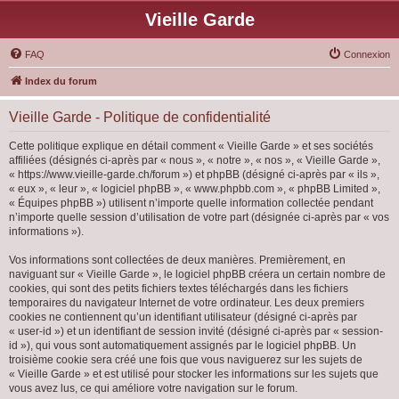
Vieille Garde
FAQ
Connexion
Index du forum
Vieille Garde - Politique de confidentialité
Cette politique explique en détail comment « Vieille Garde » et ses sociétés
affiliées (désignés ci-après par « nous », « notre », « nos », « Vieille Garde »,
« https://www.vieille-garde.ch/forum ») et phpBB (désigné ci-après par « ils »,
« eux », « leur », « logiciel phpBB », « www.phpbb.com », « phpBB Limited »,
« Équipes phpBB ») utilisent n’importe quelle information collectée pendant
n’importe quelle session d’utilisation de votre part (désignée ci-après par « vos
informations »).
Vos informations sont collectées de deux manières. Premièrement, en
naviguant sur « Vieille Garde », le logiciel phpBB créera un certain nombre de
cookies, qui sont des petits fichiers textes téléchargés dans les fichiers
temporaires du navigateur Internet de votre ordinateur. Les deux premiers
cookies ne contiennent qu’un identifiant utilisateur (désigné ci-après par
« user-id ») et un identifiant de session invité (désigné ci-après par « session-
id »), qui vous sont automatiquement assignés par le logiciel phpBB. Un
troisième cookie sera créé une fois que vous naviguerez sur les sujets de
« Vieille Garde » et est utilisé pour stocker les informations sur les sujets que
vous avez lus, ce qui améliore votre navigation sur le forum.