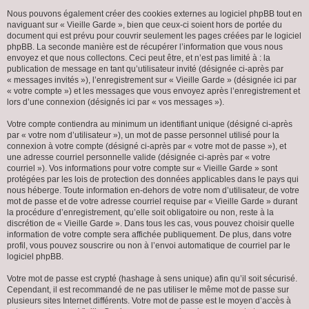
Nous pouvons également créer des cookies externes au logiciel phpBB tout en
naviguant sur « Vieille Garde », bien que ceux-ci soient hors de portée du
document qui est prévu pour couvrir seulement les pages créées par le logiciel
phpBB. La seconde manière est de récupérer l’information que vous nous
envoyez et que nous collectons. Ceci peut être, et n’est pas limité à : la
publication de message en tant qu’utilisateur invité (désignée ci-après par
« messages invités »), l’enregistrement sur « Vieille Garde » (désignée ici par
« votre compte ») et les messages que vous envoyez après l’enregistrement et
lors d’une connexion (désignés ici par « vos messages »).
Votre compte contiendra au minimum un identifiant unique (désigné ci-après
par « votre nom d’utilisateur »), un mot de passe personnel utilisé pour la
connexion à votre compte (désigné ci-après par « votre mot de passe »), et
une adresse courriel personnelle valide (désignée ci-après par « votre
courriel »). Vos informations pour votre compte sur « Vieille Garde » sont
protégées par les lois de protection des données applicables dans le pays qui
nous héberge. Toute information en-dehors de votre nom d’utilisateur, de votre
mot de passe et de votre adresse courriel requise par « Vieille Garde » durant
la procédure d’enregistrement, qu’elle soit obligatoire ou non, reste à la
discrétion de « Vieille Garde ». Dans tous les cas, vous pouvez choisir quelle
information de votre compte sera affichée publiquement. De plus, dans votre
profil, vous pouvez souscrire ou non à l’envoi automatique de courriel par le
logiciel phpBB.
Votre mot de passe est crypté (hashage à sens unique) afin qu’il soit sécurisé.
Cependant, il est recommandé de ne pas utiliser le même mot de passe sur
plusieurs sites Internet différents. Votre mot de passe est le moyen d’accès à