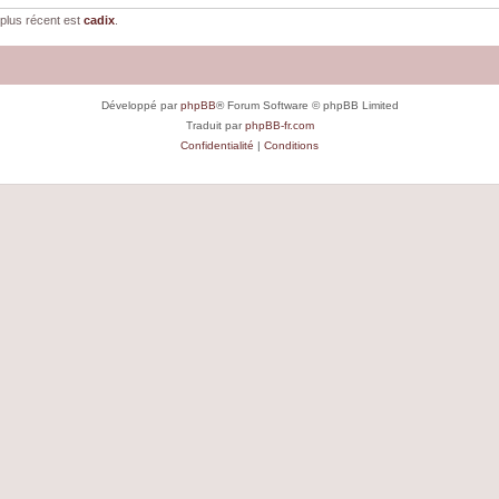
plus récent est
cadix
.
Développé par
phpBB
® Forum Software © phpBB Limited
Traduit par
phpBB-fr.com
Confidentialité
|
Conditions