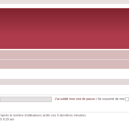
J’ai oublié mon mot de passe
|
Se souvenir de moi
 (d’après le nombre d’utilisateurs actifs ces 5 dernières minutes)
025 9:29 am