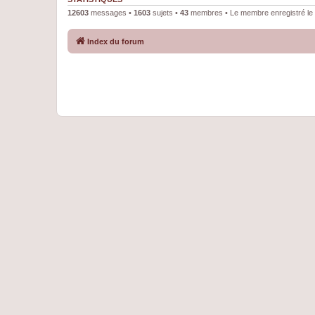
12603
messages •
1603
sujets •
43
membres • Le membre enregistré le 
Index du forum