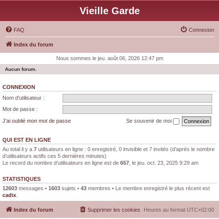
Vieille Garde
FAQ
Connexion
Index du forum
Nous sommes le jeu. août 06, 2026 12:47 pm
Aucun forum.
CONNEXION
Nom d’utilisateur :
Mot de passe :
J’ai oublié mon mot de passe
Se souvenir de moi
QUI EST EN LIGNE
Au total il y a
7
utilisateurs en ligne : 0 enregistré, 0 invisible et 7 invités (d’après le nombre
d’utilisateurs actifs ces 5 dernières minutes)
Le record du nombre d’utilisateurs en ligne est de
657
, le jeu. oct. 23, 2025 9:29 am
STATISTIQUES
12603
messages •
1603
sujets •
43
membres • Le membre enregistré le plus récent est
cadix
.
Index du forum
Supprimer les cookies
Heures au format
UTC+02:00