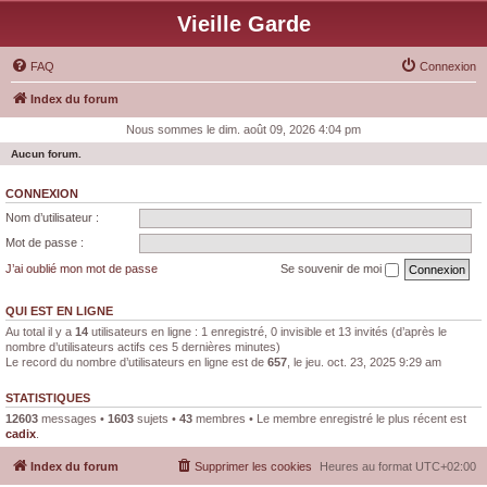
Vieille Garde
FAQ
Connexion
Index du forum
Nous sommes le dim. août 09, 2026 4:04 pm
Aucun forum.
CONNEXION
Nom d’utilisateur :
Mot de passe :
J’ai oublié mon mot de passe
Se souvenir de moi
QUI EST EN LIGNE
Au total il y a
14
utilisateurs en ligne : 1 enregistré, 0 invisible et 13 invités (d’après le
nombre d’utilisateurs actifs ces 5 dernières minutes)
Le record du nombre d’utilisateurs en ligne est de
657
, le jeu. oct. 23, 2025 9:29 am
STATISTIQUES
12603
messages •
1603
sujets •
43
membres • Le membre enregistré le plus récent est
cadix
.
Index du forum
Supprimer les cookies
Heures au format
UTC+02:00