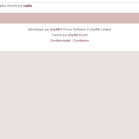
plus récent est
cadix
.
Développé par
phpBB
® Forum Software © phpBB Limited
Traduit par
phpBB-fr.com
Confidentialité
|
Conditions