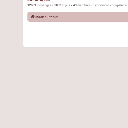
12603
messages •
1603
sujets •
43
membres • Le membre enregistré le 
Index du forum