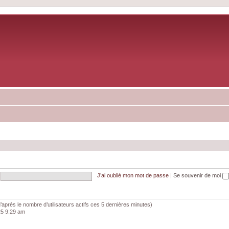
J’ai oublié mon mot de passe
|
Se souvenir de moi
 (d’après le nombre d’utilisateurs actifs ces 5 dernières minutes)
025 9:29 am