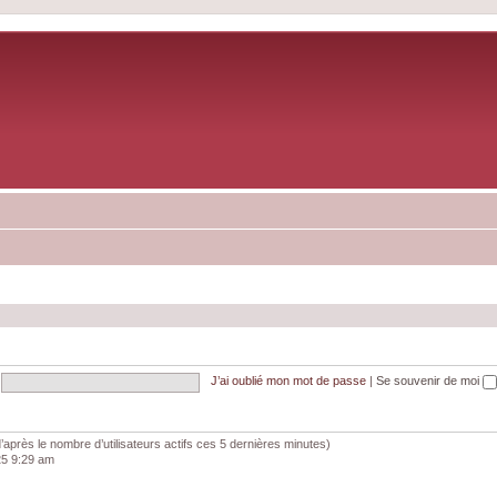
J’ai oublié mon mot de passe
|
Se souvenir de moi
 (d’après le nombre d’utilisateurs actifs ces 5 dernières minutes)
025 9:29 am