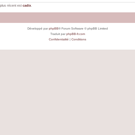
plus récent est
cadix
.
Développé par
phpBB
® Forum Software © phpBB Limited
Traduit par
phpBB-fr.com
Confidentialité
|
Conditions