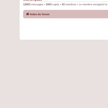
12603
messages •
1603
sujets •
43
membres • Le membre enregistré le 
Index du forum