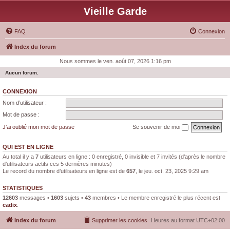
Vieille Garde
FAQ
Connexion
Index du forum
Nous sommes le ven. août 07, 2026 1:16 pm
Aucun forum.
CONNEXION
Nom d’utilisateur :
Mot de passe :
J’ai oublié mon mot de passe
Se souvenir de moi
QUI EST EN LIGNE
Au total il y a
7
utilisateurs en ligne : 0 enregistré, 0 invisible et 7 invités (d’après le nombre
d’utilisateurs actifs ces 5 dernières minutes)
Le record du nombre d’utilisateurs en ligne est de
657
, le jeu. oct. 23, 2025 9:29 am
STATISTIQUES
12603
messages •
1603
sujets •
43
membres • Le membre enregistré le plus récent est
cadix
.
Index du forum
Supprimer les cookies
Heures au format
UTC+02:00