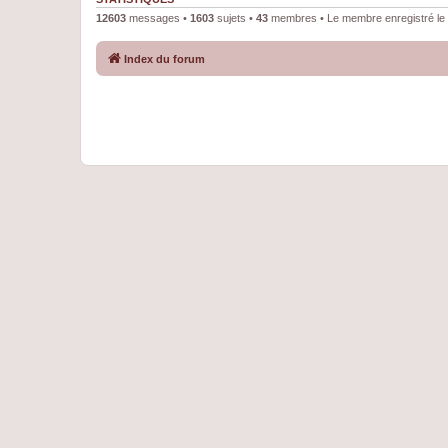
12603
messages •
1603
sujets •
43
membres • Le membre enregistré le 
Index du forum