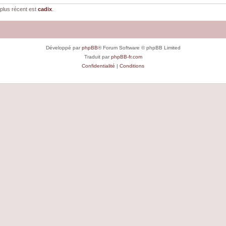
plus récent est
cadix
.
Développé par
phpBB
® Forum Software © phpBB Limited
Traduit par
phpBB-fr.com
Confidentialité
|
Conditions