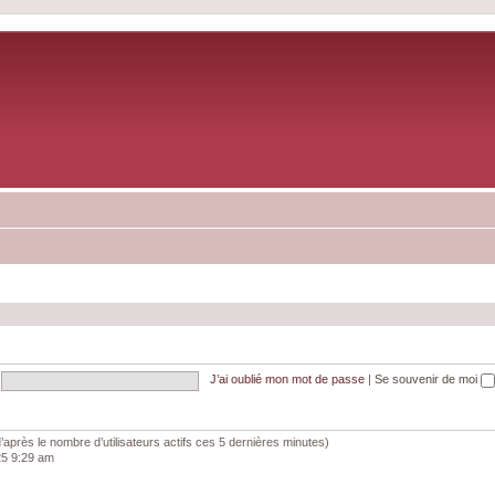
J’ai oublié mon mot de passe
|
Se souvenir de moi
 (d’après le nombre d’utilisateurs actifs ces 5 dernières minutes)
025 9:29 am