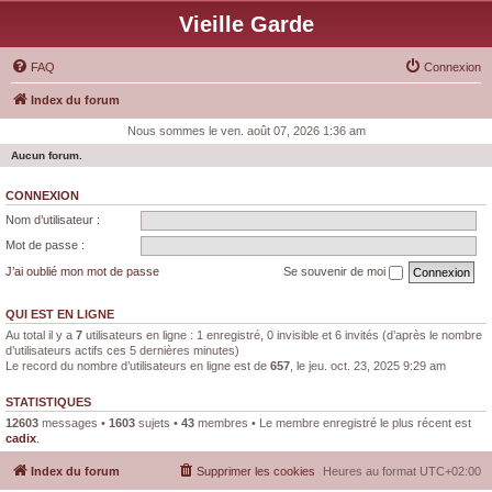
Vieille Garde
FAQ
Connexion
Index du forum
Nous sommes le ven. août 07, 2026 1:36 am
Aucun forum.
CONNEXION
Nom d’utilisateur :
Mot de passe :
J’ai oublié mon mot de passe
Se souvenir de moi
QUI EST EN LIGNE
Au total il y a
7
utilisateurs en ligne : 1 enregistré, 0 invisible et 6 invités (d’après le nombre
d’utilisateurs actifs ces 5 dernières minutes)
Le record du nombre d’utilisateurs en ligne est de
657
, le jeu. oct. 23, 2025 9:29 am
STATISTIQUES
12603
messages •
1603
sujets •
43
membres • Le membre enregistré le plus récent est
cadix
.
Index du forum
Supprimer les cookies
Heures au format
UTC+02:00