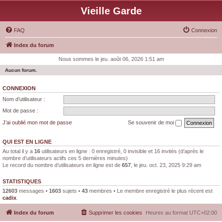
Vieille Garde
FAQ
Connexion
Index du forum
Nous sommes le jeu. août 06, 2026 1:51 am
Aucun forum.
CONNEXION
Nom d’utilisateur :
Mot de passe :
J’ai oublié mon mot de passe
Se souvenir de moi
QUI EST EN LIGNE
Au total il y a
16
utilisateurs en ligne : 0 enregistré, 0 invisible et 16 invités (d’après le
nombre d’utilisateurs actifs ces 5 dernières minutes)
Le record du nombre d’utilisateurs en ligne est de
657
, le jeu. oct. 23, 2025 9:29 am
STATISTIQUES
12603
messages •
1603
sujets •
43
membres • Le membre enregistré le plus récent est
cadix
.
Index du forum
Supprimer les cookies
Heures au format
UTC+02:00