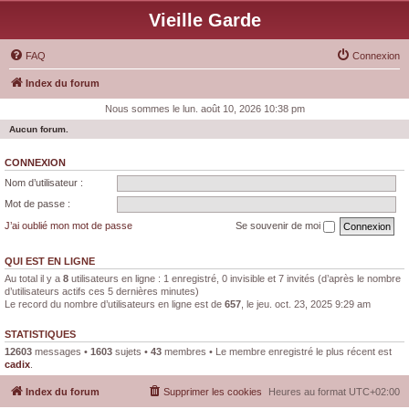
Vieille Garde
FAQ
Connexion
Index du forum
Nous sommes le lun. août 10, 2026 10:38 pm
Aucun forum.
CONNEXION
Nom d’utilisateur :
Mot de passe :
J’ai oublié mon mot de passe
Se souvenir de moi
QUI EST EN LIGNE
Au total il y a
8
utilisateurs en ligne : 1 enregistré, 0 invisible et 7 invités (d’après le nombre
d’utilisateurs actifs ces 5 dernières minutes)
Le record du nombre d’utilisateurs en ligne est de
657
, le jeu. oct. 23, 2025 9:29 am
STATISTIQUES
12603
messages •
1603
sujets •
43
membres • Le membre enregistré le plus récent est
cadix
.
Index du forum
Supprimer les cookies
Heures au format
UTC+02:00