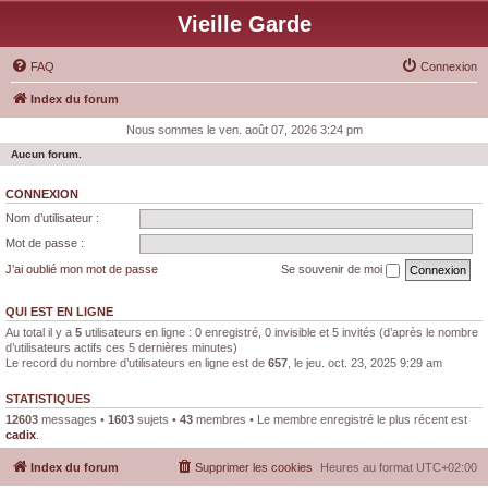
Vieille Garde
FAQ
Connexion
Index du forum
Nous sommes le ven. août 07, 2026 3:24 pm
Aucun forum.
CONNEXION
Nom d’utilisateur :
Mot de passe :
J’ai oublié mon mot de passe
Se souvenir de moi
QUI EST EN LIGNE
Au total il y a
5
utilisateurs en ligne : 0 enregistré, 0 invisible et 5 invités (d’après le nombre
d’utilisateurs actifs ces 5 dernières minutes)
Le record du nombre d’utilisateurs en ligne est de
657
, le jeu. oct. 23, 2025 9:29 am
STATISTIQUES
12603
messages •
1603
sujets •
43
membres • Le membre enregistré le plus récent est
cadix
.
Index du forum
Supprimer les cookies
Heures au format
UTC+02:00