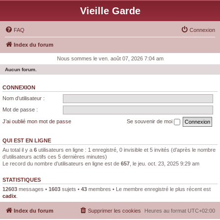
Vieille Garde
FAQ
Connexion
Index du forum
Nous sommes le ven. août 07, 2026 7:04 am
Aucun forum.
CONNEXION
Nom d’utilisateur :
Mot de passe :
J’ai oublié mon mot de passe
Se souvenir de moi
QUI EST EN LIGNE
Au total il y a
6
utilisateurs en ligne : 1 enregistré, 0 invisible et 5 invités (d’après le nombre
d’utilisateurs actifs ces 5 dernières minutes)
Le record du nombre d’utilisateurs en ligne est de
657
, le jeu. oct. 23, 2025 9:29 am
STATISTIQUES
12603
messages •
1603
sujets •
43
membres • Le membre enregistré le plus récent est
cadix
.
Index du forum
Supprimer les cookies
Heures au format
UTC+02:00