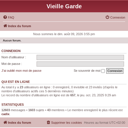
Vieille Garde
FAQ
Connexion
Index du forum
Nous sommes le dim. août 09, 2026 3:55 pm
Aucun forum.
CONNEXION
Nom d’utilisateur :
Mot de passe :
J’ai oublié mon mot de passe
Se souvenir de moi
QUI EST EN LIGNE
Au total il y a
23
utilisateurs en ligne : 0 enregistré, 0 invisible et 23 invités (d’après le
nombre d’utilisateurs actifs ces 5 dernières minutes)
Le record du nombre d’utilisateurs en ligne est de
657
, le jeu. oct. 23, 2025 9:29 am
STATISTIQUES
12603
messages •
1603
sujets •
43
membres • Le membre enregistré le plus récent est
cadix
.
Index du forum
Supprimer les cookies
Heures au format
UTC+02:00