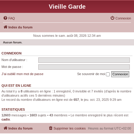
Vieille Garde
FAQ
Connexion
Index du forum
Nous sommes le sam. août 08, 2026 12:34 am
Aucun forum.
CONNEXION
Nom d’utilisateur :
Mot de passe :
J’ai oublié mon mot de passe
Se souvenir de moi
QUI EST EN LIGNE
Au total il y a
8
utilisateurs en ligne : 1 enregistré, 0 invisible et 7 invités (d’après le nombre
d’utilisateurs actifs ces 5 dernières minutes)
Le record du nombre d’utilisateurs en ligne est de
657
, le jeu. oct. 23, 2025 9:29 am
STATISTIQUES
12603
messages •
1603
sujets •
43
membres • Le membre enregistré le plus récent est
cadix
.
Index du forum
Supprimer les cookies
Heures au format
UTC+02:00