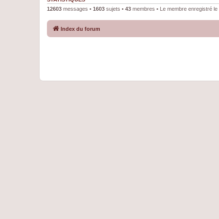
12603
messages •
1603
sujets •
43
membres • Le membre enregistré le 
Index du forum