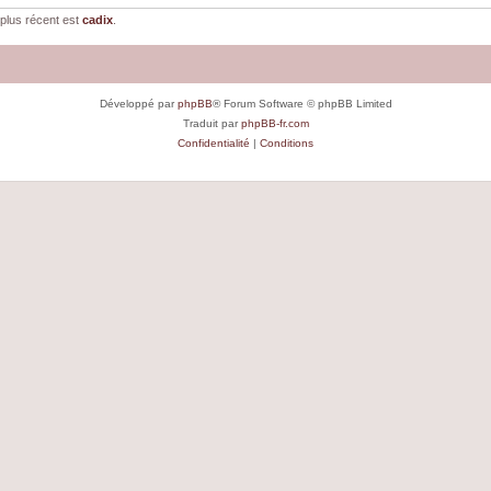
plus récent est
cadix
.
Développé par
phpBB
® Forum Software © phpBB Limited
Traduit par
phpBB-fr.com
Confidentialité
|
Conditions