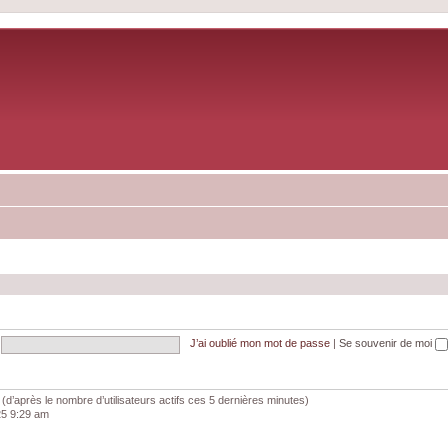
J’ai oublié mon mot de passe
|
Se souvenir de moi
tés (d’après le nombre d’utilisateurs actifs ces 5 dernières minutes)
025 9:29 am