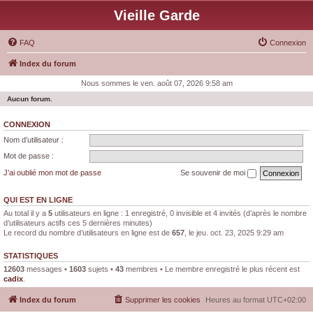
Vieille Garde
FAQ
Connexion
Index du forum
Nous sommes le ven. août 07, 2026 9:58 am
Aucun forum.
CONNEXION
Nom d’utilisateur :
Mot de passe :
J’ai oublié mon mot de passe
Se souvenir de moi
QUI EST EN LIGNE
Au total il y a
5
utilisateurs en ligne : 1 enregistré, 0 invisible et 4 invités (d’après le nombre
d’utilisateurs actifs ces 5 dernières minutes)
Le record du nombre d’utilisateurs en ligne est de
657
, le jeu. oct. 23, 2025 9:29 am
STATISTIQUES
12603
messages •
1603
sujets •
43
membres • Le membre enregistré le plus récent est
cadix
.
Index du forum
Supprimer les cookies
Heures au format
UTC+02:00