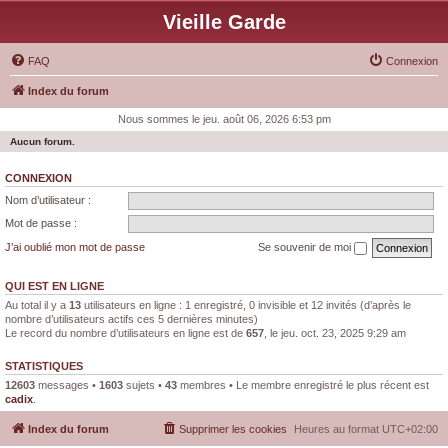
Vieille Garde
FAQ
Connexion
Index du forum
Nous sommes le jeu. août 06, 2026 6:53 pm
Aucun forum.
CONNEXION
Nom d’utilisateur :
Mot de passe :
J’ai oublié mon mot de passe
Se souvenir de moi
QUI EST EN LIGNE
Au total il y a
13
utilisateurs en ligne : 1 enregistré, 0 invisible et 12 invités (d’après le
nombre d’utilisateurs actifs ces 5 dernières minutes)
Le record du nombre d’utilisateurs en ligne est de
657
, le jeu. oct. 23, 2025 9:29 am
STATISTIQUES
12603
messages •
1603
sujets •
43
membres • Le membre enregistré le plus récent est
cadix
.
Index du forum
Supprimer les cookies
Heures au format
UTC+02:00