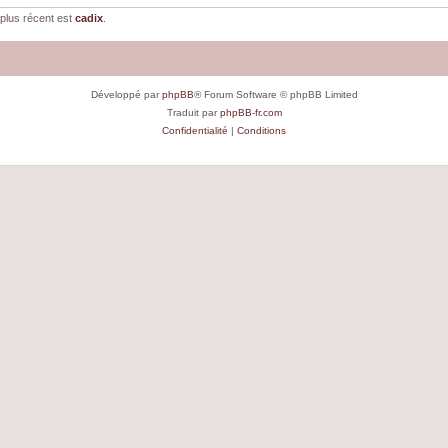
plus récent est
cadix
.
Développé par
phpBB
® Forum Software © phpBB Limited
Traduit par
phpBB-fr.com
Confidentialité
|
Conditions