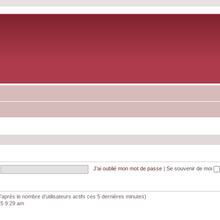
J’ai oublié mon mot de passe
|
Se souvenir de moi
 (d’après le nombre d’utilisateurs actifs ces 5 dernières minutes)
025 9:29 am