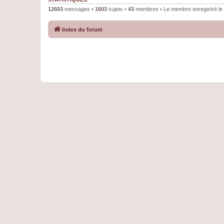
12603
messages •
1603
sujets •
43
membres • Le membre enregistré le 
Index du forum