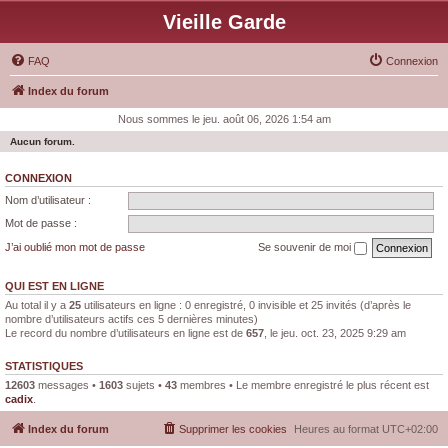
Vieille Garde
FAQ
Connexion
Index du forum
Nous sommes le jeu. août 06, 2026 1:54 am
Aucun forum.
CONNEXION
Nom d’utilisateur :
Mot de passe :
J’ai oublié mon mot de passe
Se souvenir de moi
QUI EST EN LIGNE
Au total il y a
25
utilisateurs en ligne : 0 enregistré, 0 invisible et 25 invités (d’après le
nombre d’utilisateurs actifs ces 5 dernières minutes)
Le record du nombre d’utilisateurs en ligne est de
657
, le jeu. oct. 23, 2025 9:29 am
STATISTIQUES
12603
messages •
1603
sujets •
43
membres • Le membre enregistré le plus récent est
cadix
.
Index du forum
Supprimer les cookies
Heures au format
UTC+02:00