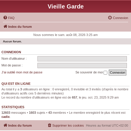
Vieille Garde
FAQ
Connexion
Index du forum
Nous sommes le sam. août 08, 2026 3:25 am
Aucun forum.
CONNEXION
Nom d’utilisateur :
Mot de passe :
J’ai oublié mon mot de passe
Se souvenir de moi
QUI EST EN LIGNE
Au total il y a
3
utilisateurs en ligne : 0 enregistré, 0 invisible et 3 invités (d’après le nombre
d’utilisateurs actifs ces 5 dernières minutes)
Le record du nombre d’utilisateurs en ligne est de
657
, le jeu. oct. 23, 2025 9:29 am
STATISTIQUES
12603
messages •
1603
sujets •
43
membres • Le membre enregistré le plus récent est
cadix
.
Index du forum
Supprimer les cookies
Heures au format
UTC+02:00