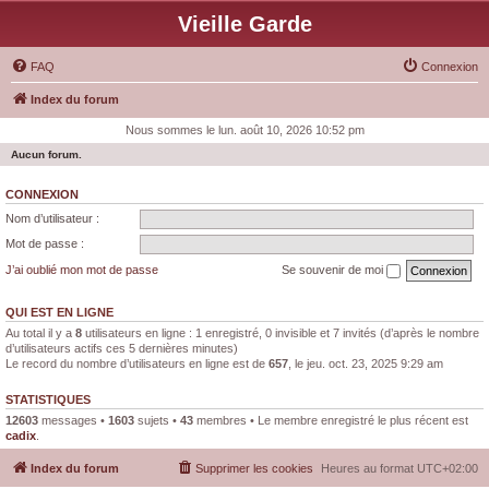
Vieille Garde
FAQ
Connexion
Index du forum
Nous sommes le lun. août 10, 2026 10:52 pm
Aucun forum.
CONNEXION
Nom d’utilisateur :
Mot de passe :
J’ai oublié mon mot de passe
Se souvenir de moi
QUI EST EN LIGNE
Au total il y a
8
utilisateurs en ligne : 1 enregistré, 0 invisible et 7 invités (d’après le nombre
d’utilisateurs actifs ces 5 dernières minutes)
Le record du nombre d’utilisateurs en ligne est de
657
, le jeu. oct. 23, 2025 9:29 am
STATISTIQUES
12603
messages •
1603
sujets •
43
membres • Le membre enregistré le plus récent est
cadix
.
Index du forum
Supprimer les cookies
Heures au format
UTC+02:00