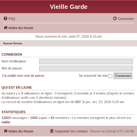
Vieille Garde
FAQ
Connexion
Index du forum
Nous sommes le ven. août 07, 2026 6:10 pm
Aucun forum.
CONNEXION
Nom d’utilisateur :
Mot de passe :
J’ai oublié mon mot de passe
Se souvenir de moi
QUI EST EN LIGNE
Au total il y a
3
utilisateurs en ligne : 0 enregistré, 0 invisible et 3 invités (d’après le nombre
d’utilisateurs actifs ces 5 dernières minutes)
Le record du nombre d’utilisateurs en ligne est de
657
, le jeu. oct. 23, 2025 9:29 am
STATISTIQUES
12603
messages •
1603
sujets •
43
membres • Le membre enregistré le plus récent est
cadix
.
Index du forum
Supprimer les cookies
Heures au format
UTC+02:00