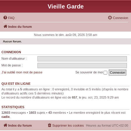
Vieille Garde
FAQ
Connexion
Index du forum
Nous sommes le dim. août 09, 2026 3:58 am
Aucun forum.
CONNEXION
Nom d’utilisateur :
Mot de passe :
J’ai oublié mon mot de passe
Se souvenir de moi
QUI EST EN LIGNE
Au total il y a
5
utilisateurs en ligne : 0 enregistré, 0 invisible et 5 invités (d’après le nombre
d’utilisateurs actifs ces 5 dernières minutes)
Le record du nombre d’utilisateurs en ligne est de
657
, le jeu. oct. 23, 2025 9:29 am
STATISTIQUES
12603
messages •
1603
sujets •
43
membres • Le membre enregistré le plus récent est
cadix
.
Index du forum
Supprimer les cookies
Heures au format
UTC+02:00