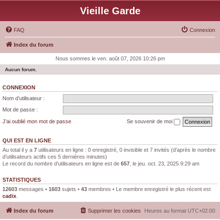
Vieille Garde
FAQ
Connexion
Index du forum
Nous sommes le ven. août 07, 2026 10:26 pm
Aucun forum.
CONNEXION
Nom d’utilisateur :
Mot de passe :
J’ai oublié mon mot de passe
Se souvenir de moi
QUI EST EN LIGNE
Au total il y a
7
utilisateurs en ligne : 0 enregistré, 0 invisible et 7 invités (d’après le nombre
d’utilisateurs actifs ces 5 dernières minutes)
Le record du nombre d’utilisateurs en ligne est de
657
, le jeu. oct. 23, 2025 9:29 am
STATISTIQUES
12603
messages •
1603
sujets •
43
membres • Le membre enregistré le plus récent est
cadix
.
Index du forum
Supprimer les cookies
Heures au format
UTC+02:00