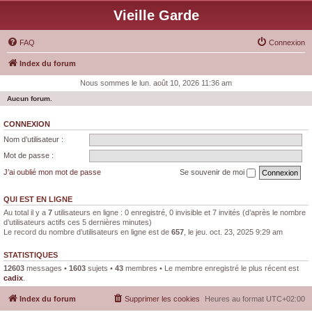
Vieille Garde
FAQ
Connexion
Index du forum
Nous sommes le lun. août 10, 2026 11:36 am
Aucun forum.
CONNEXION
Nom d’utilisateur :
Mot de passe :
J’ai oublié mon mot de passe
Se souvenir de moi
QUI EST EN LIGNE
Au total il y a
7
utilisateurs en ligne : 0 enregistré, 0 invisible et 7 invités (d’après le nombre
d’utilisateurs actifs ces 5 dernières minutes)
Le record du nombre d’utilisateurs en ligne est de
657
, le jeu. oct. 23, 2025 9:29 am
STATISTIQUES
12603
messages •
1603
sujets •
43
membres • Le membre enregistré le plus récent est
cadix
.
Index du forum
Supprimer les cookies
Heures au format
UTC+02:00