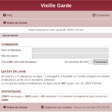
Vieille Garde
FAQ
Connexion
Index du forum
Nous sommes le sam. août 08, 2026 5:24 pm
Aucun forum.
CONNEXION
Nom d’utilisateur :
Mot de passe :
J’ai oublié mon mot de passe
Se souvenir de moi
QUI EST EN LIGNE
Au total il y a
7
utilisateurs en ligne : 0 enregistré, 0 invisible et 7 invités (d’après le nombre
d’utilisateurs actifs ces 5 dernières minutes)
Le record du nombre d’utilisateurs en ligne est de
657
, le jeu. oct. 23, 2025 9:29 am
STATISTIQUES
12603
messages •
1603
sujets •
43
membres • Le membre enregistré le plus récent est
cadix
.
Index du forum
Supprimer les cookies
Heures au format
UTC+02:00