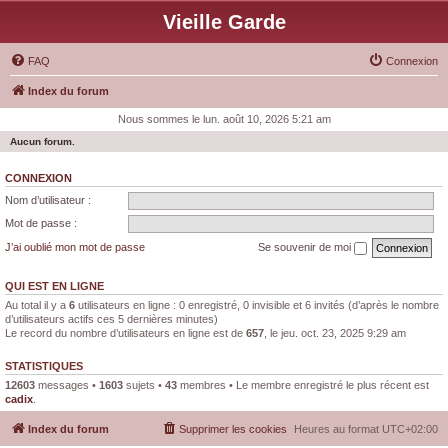
Vieille Garde
FAQ
Connexion
Index du forum
Nous sommes le lun. août 10, 2026 5:21 am
Aucun forum.
CONNEXION
Nom d’utilisateur :
Mot de passe :
J’ai oublié mon mot de passe
Se souvenir de moi
QUI EST EN LIGNE
Au total il y a
6
utilisateurs en ligne : 0 enregistré, 0 invisible et 6 invités (d’après le nombre
d’utilisateurs actifs ces 5 dernières minutes)
Le record du nombre d’utilisateurs en ligne est de
657
, le jeu. oct. 23, 2025 9:29 am
STATISTIQUES
12603
messages •
1603
sujets •
43
membres • Le membre enregistré le plus récent est
cadix
.
Index du forum
Supprimer les cookies
Heures au format
UTC+02:00