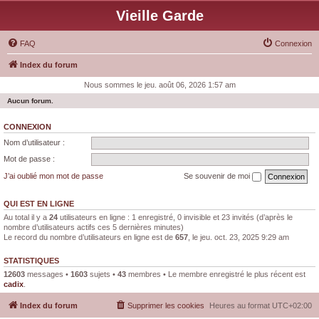
Vieille Garde
FAQ
Connexion
Index du forum
Nous sommes le jeu. août 06, 2026 1:57 am
Aucun forum.
CONNEXION
Nom d’utilisateur :
Mot de passe :
J’ai oublié mon mot de passe
Se souvenir de moi
QUI EST EN LIGNE
Au total il y a
24
utilisateurs en ligne : 1 enregistré, 0 invisible et 23 invités (d’après le
nombre d’utilisateurs actifs ces 5 dernières minutes)
Le record du nombre d’utilisateurs en ligne est de
657
, le jeu. oct. 23, 2025 9:29 am
STATISTIQUES
12603
messages •
1603
sujets •
43
membres • Le membre enregistré le plus récent est
cadix
.
Index du forum
Supprimer les cookies
Heures au format
UTC+02:00