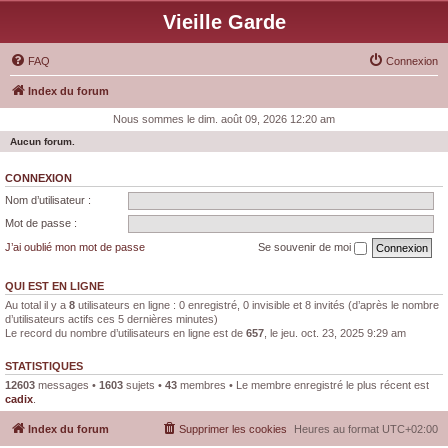
Vieille Garde
FAQ
Connexion
Index du forum
Nous sommes le dim. août 09, 2026 12:20 am
Aucun forum.
CONNEXION
Nom d’utilisateur :
Mot de passe :
J’ai oublié mon mot de passe
Se souvenir de moi
QUI EST EN LIGNE
Au total il y a
8
utilisateurs en ligne : 0 enregistré, 0 invisible et 8 invités (d’après le nombre
d’utilisateurs actifs ces 5 dernières minutes)
Le record du nombre d’utilisateurs en ligne est de
657
, le jeu. oct. 23, 2025 9:29 am
STATISTIQUES
12603
messages •
1603
sujets •
43
membres • Le membre enregistré le plus récent est
cadix
.
Index du forum
Supprimer les cookies
Heures au format
UTC+02:00