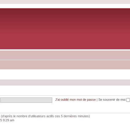
J’ai oublié mon mot de passe
|
Se souvenir de moi
tés (d’après le nombre d’utilisateurs actifs ces 5 dernières minutes)
025 9:29 am