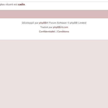
plus récent est
cadix
.
Développé par
phpBB
® Forum Software © phpBB Limited
Traduit par
phpBB-fr.com
Confidentialité
|
Conditions