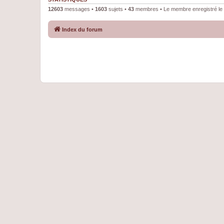
12603
messages •
1603
sujets •
43
membres • Le membre enregistré le 
Index du forum