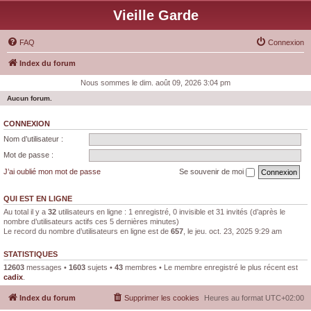
Vieille Garde
FAQ
Connexion
Index du forum
Nous sommes le dim. août 09, 2026 3:04 pm
Aucun forum.
CONNEXION
Nom d’utilisateur :
Mot de passe :
J’ai oublié mon mot de passe
Se souvenir de moi
QUI EST EN LIGNE
Au total il y a
32
utilisateurs en ligne : 1 enregistré, 0 invisible et 31 invités (d’après le
nombre d’utilisateurs actifs ces 5 dernières minutes)
Le record du nombre d’utilisateurs en ligne est de
657
, le jeu. oct. 23, 2025 9:29 am
STATISTIQUES
12603
messages •
1603
sujets •
43
membres • Le membre enregistré le plus récent est
cadix
.
Index du forum
Supprimer les cookies
Heures au format
UTC+02:00