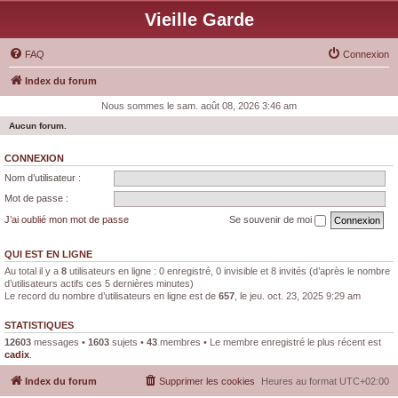
Vieille Garde
FAQ
Connexion
Index du forum
Nous sommes le sam. août 08, 2026 3:46 am
Aucun forum.
CONNEXION
Nom d’utilisateur :
Mot de passe :
J’ai oublié mon mot de passe
Se souvenir de moi
QUI EST EN LIGNE
Au total il y a
8
utilisateurs en ligne : 0 enregistré, 0 invisible et 8 invités (d’après le nombre
d’utilisateurs actifs ces 5 dernières minutes)
Le record du nombre d’utilisateurs en ligne est de
657
, le jeu. oct. 23, 2025 9:29 am
STATISTIQUES
12603
messages •
1603
sujets •
43
membres • Le membre enregistré le plus récent est
cadix
.
Index du forum
Supprimer les cookies
Heures au format
UTC+02:00