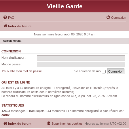
Vieille Garde
FAQ
Connexion
Index du forum
Nous sommes le jeu. août 06, 2026 9:57 am
Aucun forum.
CONNEXION
Nom d’utilisateur :
Mot de passe :
J’ai oublié mon mot de passe
Se souvenir de moi
QUI EST EN LIGNE
Au total il y a
12
utilisateurs en ligne : 1 enregistré, 0 invisible et 11 invités (d’après le
nombre d’utilisateurs actifs ces 5 dernières minutes)
Le record du nombre d’utilisateurs en ligne est de
657
, le jeu. oct. 23, 2025 9:29 am
STATISTIQUES
12603
messages •
1603
sujets •
43
membres • Le membre enregistré le plus récent est
cadix
.
Index du forum
Supprimer les cookies
Heures au format
UTC+02:00