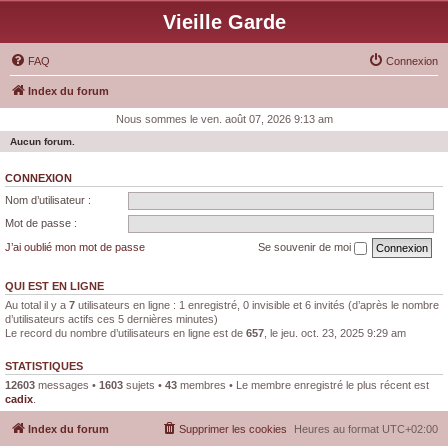
Vieille Garde
FAQ
Connexion
Index du forum
Nous sommes le ven. août 07, 2026 9:13 am
Aucun forum.
CONNEXION
Nom d’utilisateur :
Mot de passe :
J’ai oublié mon mot de passe
Se souvenir de moi
QUI EST EN LIGNE
Au total il y a
7
utilisateurs en ligne : 1 enregistré, 0 invisible et 6 invités (d’après le nombre
d’utilisateurs actifs ces 5 dernières minutes)
Le record du nombre d’utilisateurs en ligne est de
657
, le jeu. oct. 23, 2025 9:29 am
STATISTIQUES
12603
messages •
1603
sujets •
43
membres • Le membre enregistré le plus récent est
cadix
.
Index du forum
Supprimer les cookies
Heures au format
UTC+02:00