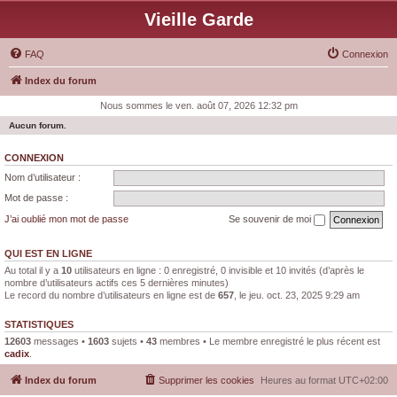
Vieille Garde
FAQ
Connexion
Index du forum
Nous sommes le ven. août 07, 2026 12:32 pm
Aucun forum.
CONNEXION
Nom d’utilisateur :
Mot de passe :
J’ai oublié mon mot de passe
Se souvenir de moi
QUI EST EN LIGNE
Au total il y a
10
utilisateurs en ligne : 0 enregistré, 0 invisible et 10 invités (d’après le
nombre d’utilisateurs actifs ces 5 dernières minutes)
Le record du nombre d’utilisateurs en ligne est de
657
, le jeu. oct. 23, 2025 9:29 am
STATISTIQUES
12603
messages •
1603
sujets •
43
membres • Le membre enregistré le plus récent est
cadix
.
Index du forum
Supprimer les cookies
Heures au format
UTC+02:00