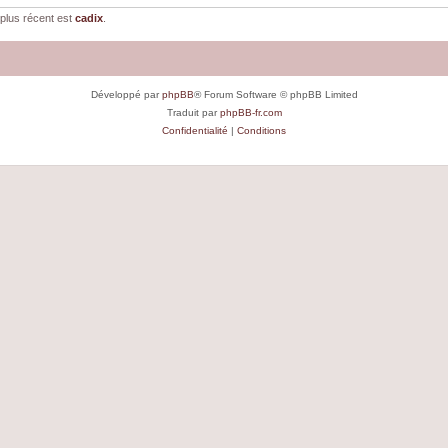
plus récent est
cadix
.
Développé par
phpBB
® Forum Software © phpBB Limited
Traduit par
phpBB-fr.com
Confidentialité
|
Conditions