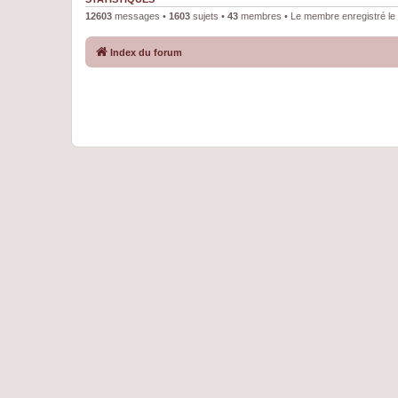
12603
messages •
1603
sujets •
43
membres • Le membre enregistré le 
Index du forum