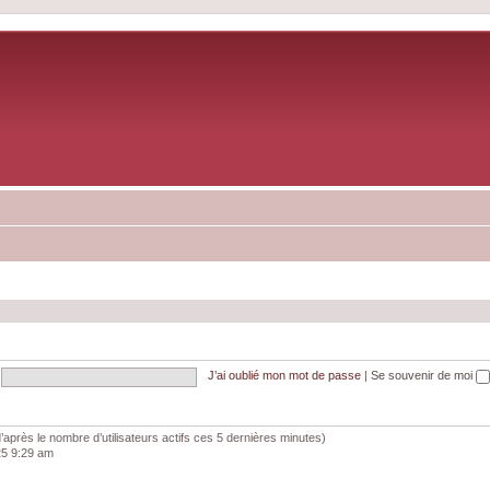
J’ai oublié mon mot de passe
|
Se souvenir de moi
 (d’après le nombre d’utilisateurs actifs ces 5 dernières minutes)
025 9:29 am