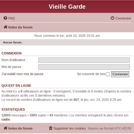
Vieille Garde
FAQ
Connexion
Index du forum
Nous sommes le lun. août 10, 2026 10:01 am
Aucun forum.
CONNEXION
Nom d’utilisateur :
Mot de passe :
J’ai oublié mon mot de passe
Se souvenir de moi
QUI EST EN LIGNE
Au total il y a
6
utilisateurs en ligne : 0 enregistré, 0 invisible et 6 invités (d’après le nombre
d’utilisateurs actifs ces 5 dernières minutes)
Le record du nombre d’utilisateurs en ligne est de
657
, le jeu. oct. 23, 2025 9:29 am
STATISTIQUES
12603
messages •
1603
sujets •
43
membres • Le membre enregistré le plus récent est
cadix
.
Index du forum
Supprimer les cookies
Heures au format
UTC+02:00