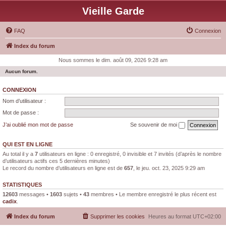
Vieille Garde
FAQ
Connexion
Index du forum
Nous sommes le dim. août 09, 2026 9:28 am
Aucun forum.
CONNEXION
Nom d’utilisateur :
Mot de passe :
J’ai oublié mon mot de passe
Se souvenir de moi
QUI EST EN LIGNE
Au total il y a
7
utilisateurs en ligne : 0 enregistré, 0 invisible et 7 invités (d’après le nombre
d’utilisateurs actifs ces 5 dernières minutes)
Le record du nombre d’utilisateurs en ligne est de
657
, le jeu. oct. 23, 2025 9:29 am
STATISTIQUES
12603
messages •
1603
sujets •
43
membres • Le membre enregistré le plus récent est
cadix
.
Index du forum
Supprimer les cookies
Heures au format
UTC+02:00