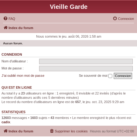
Vieille Garde
FAQ
Connexion
Index du forum
Nous sommes le jeu. août 06, 2026 1:58 am
Aucun forum.
CONNEXION
Nom d’utilisateur :
Mot de passe :
J’ai oublié mon mot de passe
Se souvenir de moi
QUI EST EN LIGNE
Au total il y a
23
utilisateurs en ligne : 1 enregistré, 0 invisible et 22 invités (d’après le
nombre d’utilisateurs actifs ces 5 dernières minutes)
Le record du nombre d’utilisateurs en ligne est de
657
, le jeu. oct. 23, 2025 9:29 am
STATISTIQUES
12603
messages •
1603
sujets •
43
membres • Le membre enregistré le plus récent est
cadix
.
Index du forum
Supprimer les cookies
Heures au format
UTC+02:00