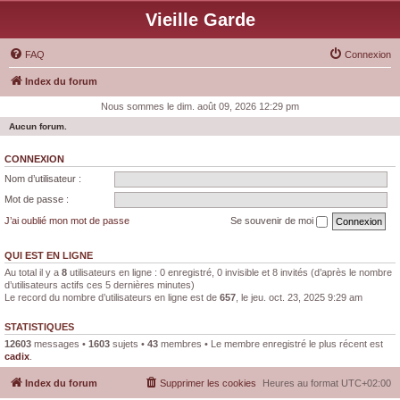
Vieille Garde
FAQ
Connexion
Index du forum
Nous sommes le dim. août 09, 2026 12:29 pm
Aucun forum.
CONNEXION
Nom d’utilisateur :
Mot de passe :
J’ai oublié mon mot de passe
Se souvenir de moi
QUI EST EN LIGNE
Au total il y a
8
utilisateurs en ligne : 0 enregistré, 0 invisible et 8 invités (d’après le nombre
d’utilisateurs actifs ces 5 dernières minutes)
Le record du nombre d’utilisateurs en ligne est de
657
, le jeu. oct. 23, 2025 9:29 am
STATISTIQUES
12603
messages •
1603
sujets •
43
membres • Le membre enregistré le plus récent est
cadix
.
Index du forum
Supprimer les cookies
Heures au format
UTC+02:00