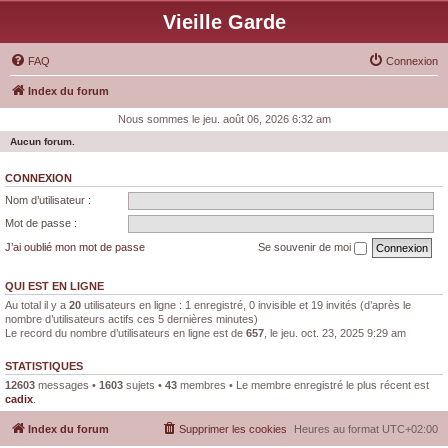
Vieille Garde
FAQ
Connexion
Index du forum
Nous sommes le jeu. août 06, 2026 6:32 am
Aucun forum.
CONNEXION
Nom d’utilisateur :
Mot de passe :
J’ai oublié mon mot de passe
Se souvenir de moi
QUI EST EN LIGNE
Au total il y a
20
utilisateurs en ligne : 1 enregistré, 0 invisible et 19 invités (d’après le
nombre d’utilisateurs actifs ces 5 dernières minutes)
Le record du nombre d’utilisateurs en ligne est de
657
, le jeu. oct. 23, 2025 9:29 am
STATISTIQUES
12603
messages •
1603
sujets •
43
membres • Le membre enregistré le plus récent est
cadix
.
Index du forum
Supprimer les cookies
Heures au format
UTC+02:00