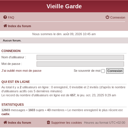
Vieille Garde
FAQ
Connexion
Index du forum
Nous sommes le dim. août 09, 2026 10:45 am
Aucun forum.
CONNEXION
Nom d’utilisateur :
Mot de passe :
J’ai oublié mon mot de passe
Se souvenir de moi
QUI EST EN LIGNE
Au total il y a
2
utilisateurs en ligne : 0 enregistré, 0 invisible et 2 invités (d’après le nombre
d’utilisateurs actifs ces 5 dernières minutes)
Le record du nombre d’utilisateurs en ligne est de
657
, le jeu. oct. 23, 2025 9:29 am
STATISTIQUES
12603
messages •
1603
sujets •
43
membres • Le membre enregistré le plus récent est
cadix
.
Index du forum
Supprimer les cookies
Heures au format
UTC+02:00