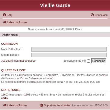
Vieille Garde
FAQ
Connexion
Index du forum
Nous sommes le sam. août 08, 2026 9:13 am
Aucun forum.
CONNEXION
Nom d’utilisateur :
Mot de passe :
J’ai oublié mon mot de passe
Se souvenir de moi
QUI EST EN LIGNE
Au total il y a
6
utilisateurs en ligne : 1 enregistré, 0 invisible et 5 invités (d’après le nombre
d’utilisateurs actifs ces 5 dernières minutes)
Le record du nombre d’utilisateurs en ligne est de
657
, le jeu. oct. 23, 2025 9:29 am
STATISTIQUES
12603
messages •
1603
sujets •
43
membres • Le membre enregistré le plus récent est
cadix
.
Index du forum
Supprimer les cookies
Heures au format
UTC+02:00