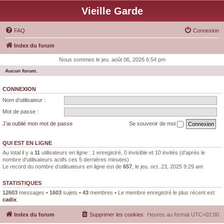
Vieille Garde
FAQ
Connexion
Index du forum
Nous sommes le jeu. août 06, 2026 6:54 pm
Aucun forum.
CONNEXION
Nom d’utilisateur :
Mot de passe :
J’ai oublié mon mot de passe
Se souvenir de moi
QUI EST EN LIGNE
Au total il y a
11
utilisateurs en ligne : 1 enregistré, 0 invisible et 10 invités (d’après le
nombre d’utilisateurs actifs ces 5 dernières minutes)
Le record du nombre d’utilisateurs en ligne est de
657
, le jeu. oct. 23, 2025 9:29 am
STATISTIQUES
12603
messages •
1603
sujets •
43
membres • Le membre enregistré le plus récent est
cadix
.
Index du forum
Supprimer les cookies
Heures au format
UTC+02:00