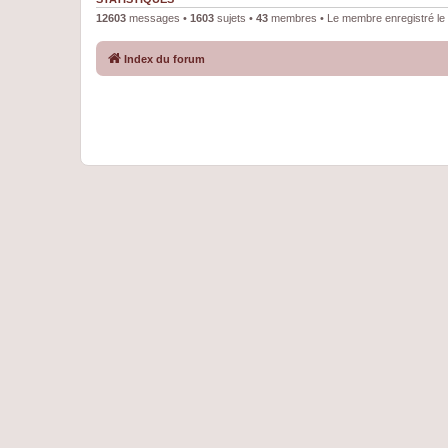
12603
messages •
1603
sujets •
43
membres • Le membre enregistré le 
Index du forum