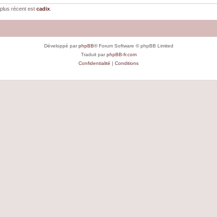
plus récent est
cadix
.
Développé par
phpBB
® Forum Software © phpBB Limited
Traduit par
phpBB-fr.com
Confidentialité
|
Conditions