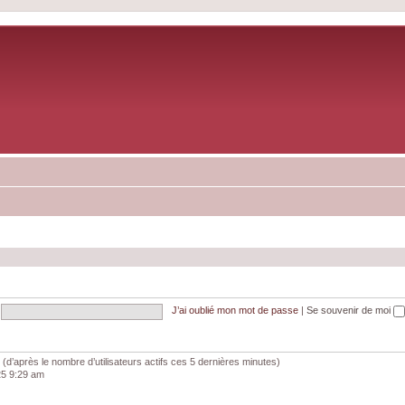
J’ai oublié mon mot de passe
|
Se souvenir de moi
tés (d’après le nombre d’utilisateurs actifs ces 5 dernières minutes)
025 9:29 am