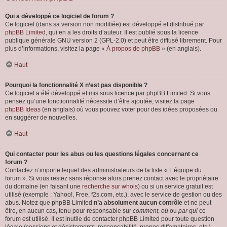
Qui a développé ce logiciel de forum ?
Ce logiciel (dans sa version non modifiée) est développé et distribué par
phpBB Limited
, qui en a les droits d’auteur. Il est publié sous la licence
publique générale GNU version 2 (GPL-2.0) et peut être diffusé librement. Pour
plus d’informations, visitez la page «
À propos de phpBB
» (en anglais).
Haut
Pourquoi la fonctionnalité X n’est pas disponible ?
Ce logiciel a été développé et mis sous licence par phpBB Limited. Si vous
pensez qu’une fonctionnalité nécessite d’être ajoutée, visitez la page
phpBB Ideas
(en anglais) où vous pouvez voter pour des idées proposées ou
en suggérer de nouvelles.
Haut
Qui contacter pour les abus ou les questions légales concernant ce
forum ?
Contactez n’importe lequel des administrateurs de la liste « L’équipe du
forum ». Si vous restez sans réponse alors prenez contact avec le propriétaire
du domaine (en faisant une
recherche sur whois
) ou si un service gratuit est
utilisé (exemple : Yahoo!, Free, f2s.com, etc.), avec le service de gestion ou des
abus. Notez que phpBB Limited
n’a absolument aucun contrôle
et ne peut
être, en aucun cas, tenu pour responsable sur
comment
,
où
ou
par qui
ce
forum est utilisé. Il est inutile de contacter phpBB Limited pour toute question