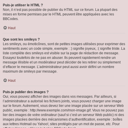
Puis-je utiliser le HTML ?
Non, il n’est pas possible de publier du HTML sur ce forum. La plupart des
mises en forme permises par le HTML peuvent être appliquées avec les
BBCodes.
Haut
Que sont les smileys ?
Les smileys, ou émoticônes, sont de petites images utilisées pour exprimer des
sentiments avec un code simple, exemple : :) signifie joyeux, :( signifie triste. La
liste complète des smileys est visible sur la page de rédaction de message.
Essayez toutefois de ne pas en abuser. Ils peuvent rapidement rendre un
message illisible et un modérateur peut décider de les retirer ou simplement
d’effacer le message. L’administrateur peut aussi avoir défini un nombre
maximum de smileys par message.
Haut
Puis-je publier des images ?
Oui, vous pouvez afficher des images dans vos messages. Par ailleurs, si
l’administrateur a autorisé les fichiers joints, vous pouvez charger une image
sur le forum. Autrement, vous devez lier une image placée sur un serveur Web
public, exemple : http://www.exemple.com/mon-image.gif. Vous ne pouvez pas
lier des images de votre ordinateur (sauf si c’est un serveur Web public) ni des
images placées derrière des mécanismes d’authentification, exemple : boîtes
aux lettres Hotmail ou Yahoo!, sites protégés par un mot de passe, etc. Pour