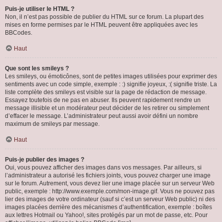
Puis-je utiliser le HTML ?
Non, il n’est pas possible de publier du HTML sur ce forum. La plupart des
mises en forme permises par le HTML peuvent être appliquées avec les
BBCodes.
Haut
Que sont les smileys ?
Les smileys, ou émoticônes, sont de petites images utilisées pour exprimer des
sentiments avec un code simple, exemple : :) signifie joyeux, :( signifie triste. La
liste complète des smileys est visible sur la page de rédaction de message.
Essayez toutefois de ne pas en abuser. Ils peuvent rapidement rendre un
message illisible et un modérateur peut décider de les retirer ou simplement
d’effacer le message. L’administrateur peut aussi avoir défini un nombre
maximum de smileys par message.
Haut
Puis-je publier des images ?
Oui, vous pouvez afficher des images dans vos messages. Par ailleurs, si
l’administrateur a autorisé les fichiers joints, vous pouvez charger une image
sur le forum. Autrement, vous devez lier une image placée sur un serveur Web
public, exemple : http://www.exemple.com/mon-image.gif. Vous ne pouvez pas
lier des images de votre ordinateur (sauf si c’est un serveur Web public) ni des
images placées derrière des mécanismes d’authentification, exemple : boîtes
aux lettres Hotmail ou Yahoo!, sites protégés par un mot de passe, etc. Pour