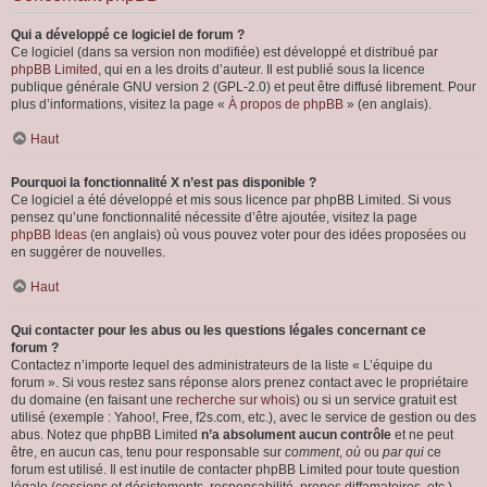
Qui a développé ce logiciel de forum ?
Ce logiciel (dans sa version non modifiée) est développé et distribué par
phpBB Limited
, qui en a les droits d’auteur. Il est publié sous la licence
publique générale GNU version 2 (GPL-2.0) et peut être diffusé librement. Pour
plus d’informations, visitez la page «
À propos de phpBB
» (en anglais).
Haut
Pourquoi la fonctionnalité X n’est pas disponible ?
Ce logiciel a été développé et mis sous licence par phpBB Limited. Si vous
pensez qu’une fonctionnalité nécessite d’être ajoutée, visitez la page
phpBB Ideas
(en anglais) où vous pouvez voter pour des idées proposées ou
en suggérer de nouvelles.
Haut
Qui contacter pour les abus ou les questions légales concernant ce
forum ?
Contactez n’importe lequel des administrateurs de la liste « L’équipe du
forum ». Si vous restez sans réponse alors prenez contact avec le propriétaire
du domaine (en faisant une
recherche sur whois
) ou si un service gratuit est
utilisé (exemple : Yahoo!, Free, f2s.com, etc.), avec le service de gestion ou des
abus. Notez que phpBB Limited
n’a absolument aucun contrôle
et ne peut
être, en aucun cas, tenu pour responsable sur
comment
,
où
ou
par qui
ce
forum est utilisé. Il est inutile de contacter phpBB Limited pour toute question