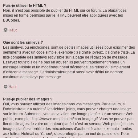
Puis-je utiliser le HTML ?
Non, il n’est pas possible de publier du HTML sur ce forum. La plupart des
mises en forme permises par le HTML peuvent être appliquées avec les
BBCodes.
Haut
Que sont les smileys ?
Les smileys, ou émoticônes, sont de petites images utilisées pour exprimer des
sentiments avec un code simple, exemple : :) signifie joyeux, :( signifie triste. La
liste complète des smileys est visible sur la page de rédaction de message.
Essayez toutefois de ne pas en abuser. Ils peuvent rapidement rendre un
message illisible et un modérateur peut décider de les retirer ou simplement
d’effacer le message. L’administrateur peut aussi avoir défini un nombre
maximum de smileys par message.
Haut
Puis-je publier des images ?
Oui, vous pouvez afficher des images dans vos messages. Par ailleurs, si
l’administrateur a autorisé les fichiers joints, vous pouvez charger une image
sur le forum. Autrement, vous devez lier une image placée sur un serveur Web
public, exemple : http://www.exemple.com/mon-image.gif. Vous ne pouvez pas
lier des images de votre ordinateur (sauf si c’est un serveur Web public) ni des
images placées derrière des mécanismes d’authentification, exemple : boîtes
aux lettres Hotmail ou Yahoo!, sites protégés par un mot de passe, etc. Pour