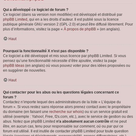
Qui a développé ce logiciel de forum ?
Ce logiciel (dans sa version non modifiée) est développé et distribué par
phpBB Limited
, qui en a les droits d’auteur. Il est publié sous la licence
publique générale GNU version 2 (GPL-2.0) et peut être diffusé librement. Pour
plus d’informations, visitez la page «
À propos de phpBB
» (en anglais).
Haut
Pourquoi la fonctionnalité X n’est pas disponible ?
Ce logiciel a été développé et mis sous licence par phpBB Limited. Si vous
pensez qu’une fonctionnalité nécessite d’être ajoutée, visitez la page
phpBB Ideas
(en anglais) où vous pouvez voter pour des idées proposées ou
en suggérer de nouvelles.
Haut
Qui contacter pour les abus ou les questions légales concernant ce
forum ?
Contactez n’importe lequel des administrateurs de la liste « L’équipe du
forum ». Si vous restez sans réponse alors prenez contact avec le propriétaire
du domaine (en faisant une
recherche sur whois
) ou si un service gratuit est
utilisé (exemple : Yahoo!, Free, f2s.com, etc.), avec le service de gestion ou des
abus. Notez que phpBB Limited
n’a absolument aucun contrôle
et ne peut
être, en aucun cas, tenu pour responsable sur
comment
,
où
ou
par qui
ce
forum est utilisé. Il est inutile de contacter phpBB Limited pour toute question