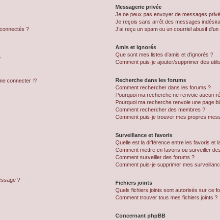
Messagerie privée
Je ne peux pas envoyer de messages privé
Je reçois sans arrêt des messages indésira
 connectés ?
J’ai reçu un spam ou un courriel abusif d’u
Amis et ignorés
Que sont mes listes d’amis et d’ignorés ?
?
Comment puis-je ajouter/supprimer des utilis
Recherche dans les forums
e connecter !?
Comment rechercher dans les forums ?
Pourquoi ma recherche ne renvoie aucun ré
Pourquoi ma recherche renvoie une page bl
Comment rechercher des membres ?
Comment puis-je trouver mes propres mess
Surveillance et favoris
Quelle est la différence entre les favoris et l
Comment mettre en favoris ou surveiller des
Comment surveiller des forums ?
Comment puis-je supprimer mes surveillanc
message ?
Fichiers joints
Quels fichiers joints sont autorisés sur ce f
Comment trouver tous mes fichiers joints ?
Concernant phpBB