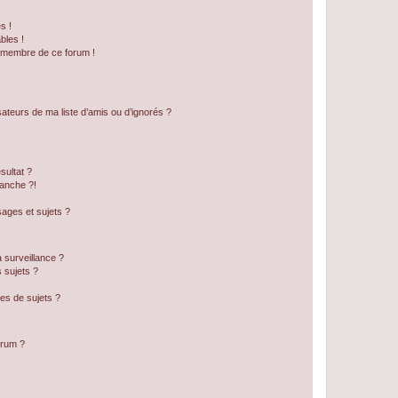
s !
bles !
n membre de ce forum !
ateurs de ma liste d’amis ou d’ignorés ?
sultat ?
anche ?!
ages et sujets ?
a surveillance ?
 sujets ?
es de sujets ?
orum ?