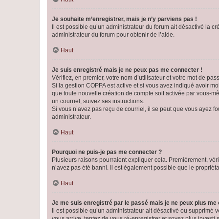
Je souhaite m’enregistrer, mais je n’y parviens pas !
Il est possible qu’un administrateur du forum ait désactivé la c
administrateur du forum pour obtenir de l’aide.
Haut
Je suis enregistré mais je ne peux pas me connecter !
Vérifiez, en premier, votre nom d’utilisateur et votre mot de passe.
Si la gestion COPPA est active et si vous avez indiqué avoir mo
que toute nouvelle création de compte soit activée par vous-mê
un courriel, suivez ses instructions.
Si vous n’avez pas reçu de courriel, il se peut que vous ayez fou
administrateur.
Haut
Pourquoi ne puis-je pas me connecter ?
Plusieurs raisons pourraient expliquer cela. Premièrement, vérif
n’avez pas été banni. Il est également possible que le propriétair
Haut
Je me suis enregistré par le passé mais je ne peux plus me
Il est possible qu’un administrateur ait désactivé ou supprimé 
vous arrive, tentez de vous ré-enregistrer et soyez plus investi s