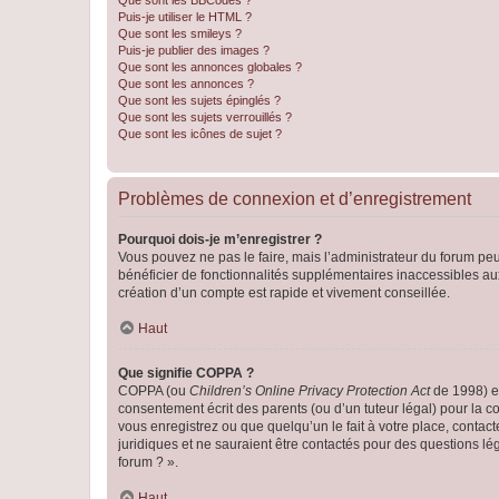
Que sont les BBCodes ?
Puis-je utiliser le HTML ?
Que sont les smileys ?
Puis-je publier des images ?
Que sont les annonces globales ?
Que sont les annonces ?
Que sont les sujets épinglés ?
Que sont les sujets verrouillés ?
Que sont les icônes de sujet ?
Problèmes de connexion et d’enregistrement
Pourquoi dois-je m’enregistrer ?
Vous pouvez ne pas le faire, mais l’administrateur du forum peu
bénéficier de fonctionnalités supplémentaires inaccessibles au
création d’un compte est rapide et vivement conseillée.
Haut
Que signifie COPPA ?
COPPA (ou
Children’s Online Privacy Protection Act
de 1998) es
consentement écrit des parents (ou d’un tuteur légal) pour la c
vous enregistrez ou que quelqu’un le fait à votre place, contac
juridiques et ne sauraient être contactés pour des questions lé
forum ? ».
Haut