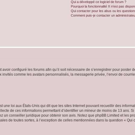
Qui a développé ce logiciel de forum ?
Pourquoi la fonctionnalité X n’est pas dispon
Qui contacter pour les abus ou les questio
Comment puis-je contacter un administrateu
t avoir configuré les forums afin qu’il soit nécessaire de s’enregistrer pour poster
x invités comme les avatars personnalisés, la messagerie privée, l’envoi de courri
t une loi aux États-Unis qui dit que les sites Internet pouvant recueillir des infor
ollecte de ces informations permettant d’identifier un mineur de moins de 13 ans. S
tez un conseiller juridique pour obtenir son avis. Notez que phpBB Limited et les pr
gales de toutes sortes, à l’exception de celles mentionnées dans la question « Qui