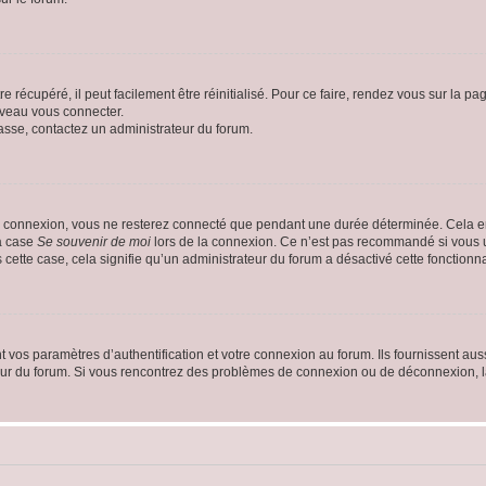
 récupéré, il peut facilement être réinitialisé. Pour ce faire, rendez vous sur la p
uveau vous connecter.
passe, contactez un administrateur du forum.
e connexion, vous ne resterez connecté que pendant une durée déterminée. Cela em
la case
Se souvenir de moi
lors de la connexion. Ce n’est pas recommandé si vous u
s cette case, cela signifie qu’un administrateur du forum a désactivé cette fonctionna
os paramètres d’authentification et votre connexion au forum. Ils fournissent aussi
teur du forum. Si vous rencontrez des problèmes de connexion ou de déconnexion, l