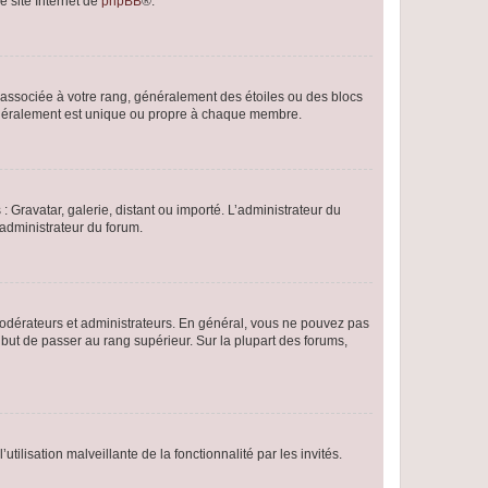
e site Internet de
phpBB
®.
e associée à votre rang, généralement des étoiles ou des blocs
généralement est unique ou propre à chaque membre.
: Gravatar, galerie, distant ou importé. L’administrateur du
 administrateur du forum.
modérateurs et administrateurs. En général, vous ne pouvez pas
l but de passer au rang supérieur. Sur la plupart des forums,
tilisation malveillante de la fonctionnalité par les invités.