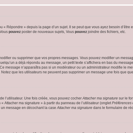
 « Répondre » depuis la page d’un sujet. Il se peut que vous ayez besoin d’être e
: Vous
pouvez
poster de nouveaux sujets, Vous
pouvez
joindre des fichiers, etc.
modifier ou supprimer que vos propres messages. Vous pouvez modifier un message
lqu’un a déjà répondu au message, un petit texte s’affichera en bas du message ind
n. Ce message n’apparaîtra pas si un modérateur ou un administrateur modifie le mes
ive. Notez que les utilisateurs ne peuvent pas supprimer un message une fois que qu
e l’utilisateur. Une fois créée, vous pouvez cocher
Attacher ma signature
sur le fo
 « Attacher ma signature » à partir du panneau de l’utilisateur (onglet
Préférences 
 à un message en décochant la case
Attacher ma signature
dans le formulaire de ré