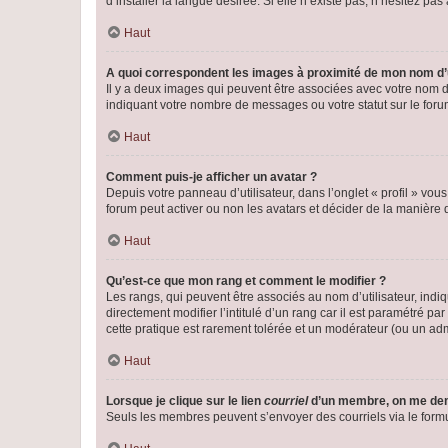
d’installer la langue désirée. Si elle n’existe pas, n’hésitez pa
Haut
A quoi correspondent les images à proximité de mon nom d’u
Il y a deux images qui peuvent être associées avec votre nom d’
indiquant votre nombre de messages ou votre statut sur le fo
Haut
Comment puis-je afficher un avatar ?
Depuis votre panneau d’utilisateur, dans l’onglet « profil » vou
forum peut activer ou non les avatars et décider de la manière d
Haut
Qu’est-ce que mon rang et comment le modifier ?
Les rangs, qui peuvent être associés au nom d’utilisateur, ind
directement modifier l’intitulé d’un rang car il est paramétré p
cette pratique est rarement tolérée et un modérateur (ou un ad
Haut
Lorsque je clique sur le lien
courriel
d’un membre, on me de
Seuls les membres peuvent s’envoyer des courriels via le formulai