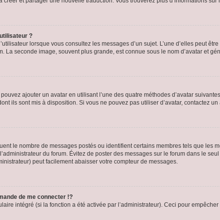
s à créer et partager une nouvelle traduction. Vous trouverez plus d’informations sur l
tilisateur ?
utilisateur lorsque vous consultez les messages d’un sujet. L’une d’elles peut êtr
rum. La seconde image, souvent plus grande, est connue sous le nom d’avatar et 
s pouvez ajouter un avatar en utilisant l’une des quatre méthodes d’avatar suivantes 
ont ils sont mis à disposition. Si vous ne pouvez pas utiliser d’avatar, contactez un
iquent le nombre de messages postés ou identifient certains membres tels que les 
ar l’administrateur du forum. Évitez de poster des messages sur le forum dans le seu
ministrateur) peut facilement abaisser votre compteur de messages.
mande de me connecter !?
re intégré (si la fonction a été activée par l’administrateur). Ceci pour empêcher l’u