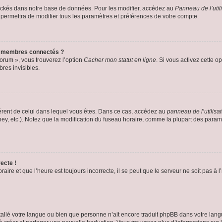
ockés dans notre base de données. Pour les modifier, accédez au
Panneau de l’util
 permettra de modifier tous les paramètres et préférences de votre compte.
s membres connectés ?
forum », vous trouverez l’option
Cacher mon statut en ligne
. Si vous activez cette o
es invisibles.
ifférent de celui dans lequel vous êtes. Dans ce cas, accédez au
panneau de l’utilisa
ney, etc.). Notez que la modification du fuseau horaire, comme la plupart des para
ecte !
aire et que l’heure est toujours incorrecte, il se peut que le serveur ne soit pas à
installé votre langue ou bien que personne n’ait encore traduit phpBB dans votre l