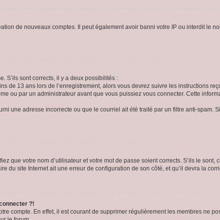
réation de nouveaux comptes. Il peut également avoir banni votre IP ou interdit le no
 S’ils sont corrects, il y a deux possibilités :
ins de 13 ans lors de l’enregistrement, alors vous devrez suivre les instructions r
me ou par un administrateur avant que vous puissiez vous connecter. Cette informat
rni une adresse incorrecte ou que le courriel ait été traité par un filtre anti-spam. S
iez que votre nom d’utilisateur et votre mot de passe soient corrects. S’ils le sont,
e du site Internet ait une erreur de configuration de son côté, et qu’il devra la corri
 connecter ?!
votre compte. En effet, il est courant de supprimer régulièrement les membres ne pos
ur le forum.